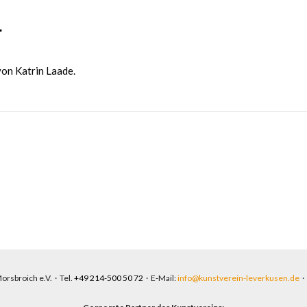
r
on Katrin Laade.
orsbroich e.V. · Tel.
+49 214-500 50 72
· E‑Mail:
info@kunstverein-leverkusen.de
·