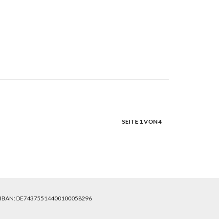
SEITE 1 VON 4
 IBAN: DE74375514400100058296