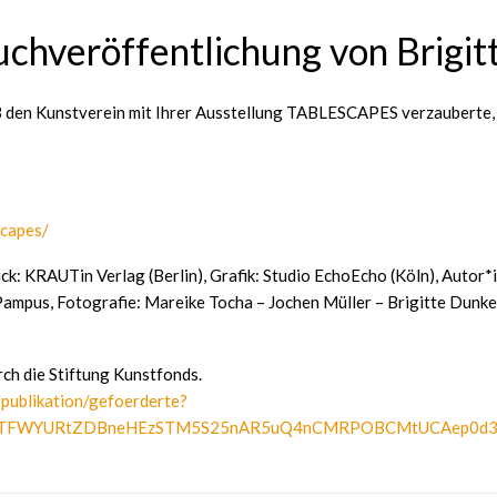
uchveröffentlichung von Brigit
3 den Kunstverein mit Ihrer Ausstellung TABLESCAPES verzauberte, 
scapes/
 KRAUTin Verlag (Berlin), Grafik: Studio EchoEcho (Köln), Autor*in
mpus, Fotografie: Mareike Tocha – Jochen Müller – Brigitte Dunke
ch die Stiftung Kunstfonds.
publikation/gefoerderte?
mlkETFWYURtZDBneHEzSTM5S25nAR5uQ4nCMRPOBCMtUCAep0d