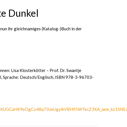
te Dunkel
nun ihr gleichnamiges (Katalog-)Buch in der
nen: Lisa Klosterkötter – Prof. Dr. Swantje
l, Sprache: Deutsch/Englisch, ISBN 978-3-96703-
3KUGCaHK9eDgCo48qT0zeUgylkVBH95WTecZ3XA_aem_kx1SNE