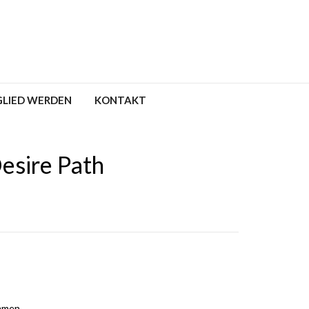
GLIED WERDEN
KONTAKT
esire Path
mmen.