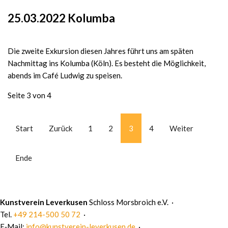
25.03.2022 Kolumba
Die zweite Exkursion diesen Jahres führt uns am späten
Nachmittag ins Kolumba (Köln). Es besteht die Möglichkeit,
abends im Café Ludwig zu speisen.
Seite 3 von 4
Start
Zurück
1
2
3
4
Weiter
Ende
Kunstverein Leverkusen
Schloss Morsbroich e.V. ·
Tel.
+49 214-500 50 72
·
E‑Mail:
info@kunstverein-leverkusen.de
·